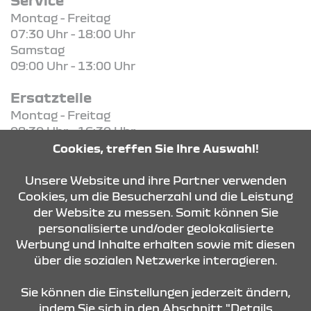
Montag - Freitag
07:30 Uhr - 18:00 Uhr
Samstag
09:00 Uhr - 13:00 Uhr
Ersatzteile
Montag - Freitag
08:30 Uhr - 16:30 Uhr
Cookies, treffen Sie Ihre Auswahl!
KONTAKT & ANFAHRT
Unsere Website und ihre Partner verwenden
Cookies, um die Besucherzahl und die Leistung
der Website zu messen. Somit können Sie
personalisierte und/oder geolokalisierte
ÖFFNUNGSZEITEN
Werbung und Inhalte erhalten sowie mit diesen
über die sozialen Netzwerke interagieren.
STANDORTE
Sie können die Einstellungen jederzeit ändern,
indem Sie sich in den Abschnitt "Details