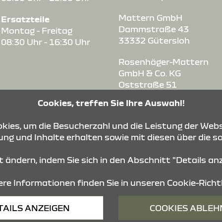
Mattern GmbH
Ersatzteile
Dammstraße 43
Montag - Freitag
33332 Gütersloh
08:30 Uhr - 16:30 Uhr
Rosenhäger-Mattern
GmbH & Co. KG
Oststraße 51
32051 Herford-
Cookies, treffen Sie Ihre Auswahl!
Herringhausen
ies, um die Besucherzahl und die Leistung der Webs
Mattern GmbH
ng und Inhalte erhalten sowie mit diesen über die s
Oststraße 15
49234 Melle
it ändern, indem Sie sich in den Abschnitt "Details a
re Informationen finden Sie in unseren
Cookie-Richtl
Barrierefreiheit
Impressum
© 2026 Dacia
TAILS ANZEIGEN
COOKIES ABLE