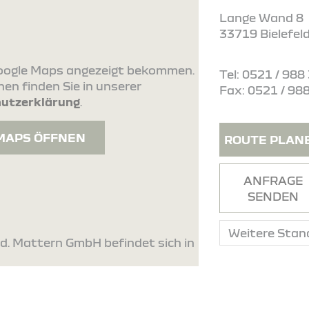
Lange Wand 8
33719 Bielefel
 Google Maps angezeigt bekommen.
Tel: 0521 / 988
en finden Sie in unserer
Fax: 0521 / 98
utzerklärung
.
MAPS ÖFFNEN
ROUTE PLAN
ANFRAGE
SENDEN
ld. Mattern GmbH befindet sich in