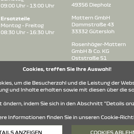
49356 Diepholz
09:00 Uhr - 13:00 Uhr
Mattern GmbH
Ersatzteile
Dammstraße 43
Montag - Freitag
33332 Gütersloh
08:30 Uhr - 16:30 Uhr
Rosenhäger-Mattern
GmbH & Co. KG
Oststraße 51
32051 Herford-
Cookies, treffen Sie Ihre Auswahl!
Herringhausen
ies, um die Besucherzahl und die Leistung der Webs
Mattern GmbH
ng und Inhalte erhalten sowie mit diesen über die s
Oststraße 15
49234 Melle
it ändern, indem Sie sich in den Abschnitt "Details a
re Informationen finden Sie in unseren
Cookie-Richtl
Barrierefreiheit
Impressum
© 2026 Dacia
TAILS ANZEIGEN
COOKIES ABLE