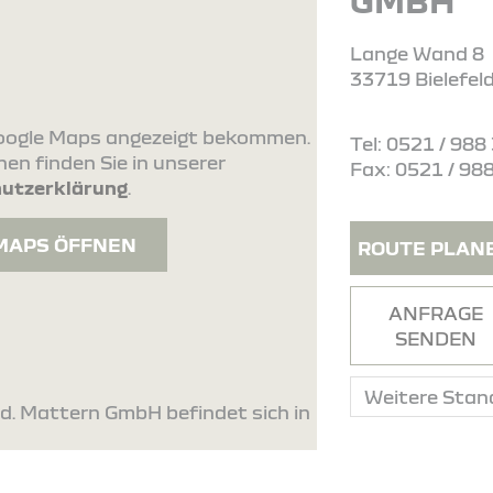
GMBH
Lange Wand 8
33719 Bielefel
 Google Maps angezeigt bekommen.
Tel: 0521 / 988
en finden Sie in unserer
Fax: 0521 / 98
utzerklärung
.
MAPS ÖFFNEN
ROUTE PLAN
ANFRAGE
SENDEN
ld. Mattern GmbH befindet sich in