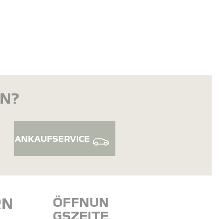
EN?
ANKAUFSERVICE
RN
ÖFFNUN
GSZEITE