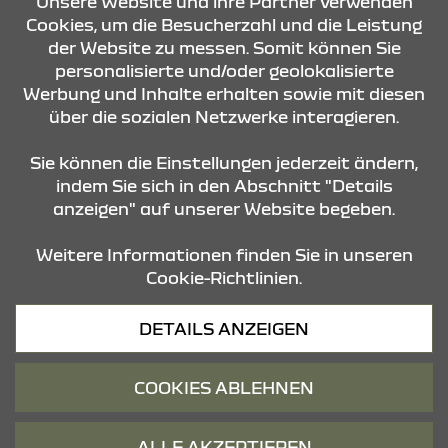
KONTAKT & ANFAHRT
Unsere Website und ihre Partner verwenden
Cookies, um die Besucherzahl und die Leistung
der Website zu messen. Somit können Sie
personalisierte und/oder geolokalisierte
ÖFFNUNGSZEITEN
Werbung und Inhalte erhalten sowie mit diesen
über die sozialen Netzwerke interagieren.
STANDORTE
Sie können die Einstellungen jederzeit ändern,
indem Sie sich in den Abschnitt "Details
anzeigen" auf unserer Website begeben.
Weitere Informationen finden Sie in unseren
Cookie-Richtlinien.
Datenschutz
DETAILS ANZEIGEN
Cookies
Barrierefreiheit
COOKIES ABLEHNEN
Impressum
© 2026 Dacia
ALLE AKZEPTIEREN