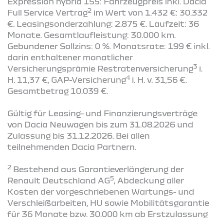
Expression hybrid 155: Fahrzeugpreis inkl. Dacia
2
Full Service Vertrag
im Wert von 1.432 €: 30.332
€. Leasingsonderzahlung: 2.875 €. Laufzeit: 36
Monate. Gesamtlaufleistung: 30.000 km.
Gebundener Sollzins: 0 %. Monatsrate: 199 € inkl.
darin enthaltener monatlicher
3
Versicherungsprämie Restratenversicherung
i.
4
H. 11,37 €, GAP-Versicherung
i. H. v. 31,56 €.
Gesamtbetrag 10.039 €.
Gültig für Leasing- und Finanzierungsverträge
von Dacia Neuwagen bis zum 31.08.2026 und
Zulassung bis 31.12.2026. Bei allen
teilnehmenden Dacia Partnern.
2
Bestehend aus Garantieverlängerung der
5
Renault Deutschland AG
, Abdeckung aller
Kosten der vorgeschriebenen Wartungs- und
Verschleißarbeiten, HU sowie Mobilitätsgarantie
für 36 Monate bzw. 30.000 km ab Erstzulassung